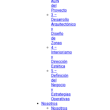
ADN
del
Proyecto
3 –
Desarrollo
Arquitectónico
y
Diseño
de
Zonas
4 –
Interiorismo
y
Dirección
Estética
5 –
Definición
del
Negocio
y
Estrategias
Operativas
Nosotros
Nosotros