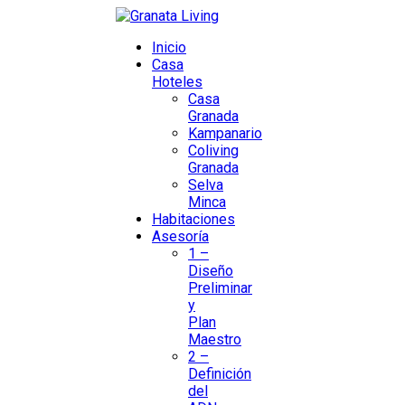
Inicio
Casa
Hoteles
Casa
Granada
Kampanario
Coliving
Granada
Selva
Minca
Habitaciones
Asesoría
1 –
Diseño
Preliminar
y
Plan
Maestro
2 –
Definición
del