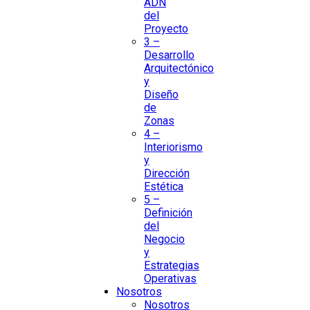
ADN
del
Proyecto
3 –
Desarrollo
Arquitectónico
y
Diseño
de
Zonas
4 –
Interiorismo
y
Dirección
Estética
5 –
Definición
del
Negocio
y
Estrategias
Operativas
Nosotros
Nosotros