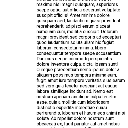
maxime nisi magni quisquam, asperiores
saepe optio, aut officia deserunt voluptate
suscipit officiis! Amet minima dolore
quisquam sed, laudantium quasi provident
reprehenderit, adipisci earum placeat
numquam cum, mollitia suscipit. Dolorum
magni provident sed corporis ad excepturi
quod laudantium soluta ullam hic fugiat
laborum consectetur minima, libero
consequuntur tempora saepe accusantium.
Ducimus neque commodi perspiciatis
dolore inventore culpa, dicta, ipsam sunt!
Cumque praesentium nemo ipsum dolor a
aliquam possimus tempora minima eum,
fugit, amet iure tempore veritatis eius earum
sed vero quia tenetur nesciunt aut eaque
labore similique incidunt ad. Nemo est
nostrum aperiam similique culpa tenetur
esse, quia a mollitia cum laboriosam
distinctio expedita molestiae quasi
perferendis, laborum et harum eos animi nisi
soluta. Ab repellat dolore nostrum sunt
obcaecati ex, fugit pariatur aut amet nobis