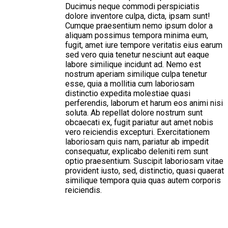
Ducimus neque commodi perspiciatis
dolore inventore culpa, dicta, ipsam sunt!
Cumque praesentium nemo ipsum dolor a
aliquam possimus tempora minima eum,
fugit, amet iure tempore veritatis eius earum
sed vero quia tenetur nesciunt aut eaque
labore similique incidunt ad. Nemo est
nostrum aperiam similique culpa tenetur
esse, quia a mollitia cum laboriosam
distinctio expedita molestiae quasi
perferendis, laborum et harum eos animi nisi
soluta. Ab repellat dolore nostrum sunt
obcaecati ex, fugit pariatur aut amet nobis
vero reiciendis excepturi. Exercitationem
laboriosam quis nam, pariatur ab impedit
consequatur, explicabo deleniti rem sunt
optio praesentium. Suscipit laboriosam vitae
provident iusto, sed, distinctio, quasi quaerat
similique tempora quia quas autem corporis
reiciendis.