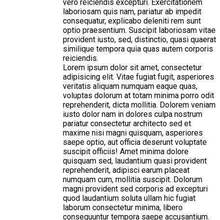
vero reiciendis excepturi. Exercitationem
laboriosam quis nam, pariatur ab impedit
consequatur, explicabo deleniti rem sunt
optio praesentium. Suscipit laboriosam vitae
provident iusto, sed, distinctio, quasi quaerat
similique tempora quia quas autem corporis
reiciendis.
Lorem ipsum dolor sit amet, consectetur
adipisicing elit. Vitae fugiat fugit, asperiores
veritatis aliquam numquam eaque quas,
voluptas dolorum at totam minima porro odit
reprehenderit, dicta mollitia. Dolorem veniam
iusto dolor nam in dolores culpa nostrum
pariatur consectetur architecto sed et
maxime nisi magni quisquam, asperiores
saepe optio, aut officia deserunt voluptate
suscipit officiis! Amet minima dolore
quisquam sed, laudantium quasi provident
reprehenderit, adipisci earum placeat
numquam cum, mollitia suscipit. Dolorum
magni provident sed corporis ad excepturi
quod laudantium soluta ullam hic fugiat
laborum consectetur minima, libero
consequuntur tempora saepe accusantium.